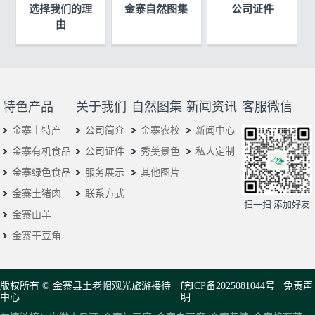
选择我们的理
金寨自然图集
公司证件
由
特色产品
关于我们
自然图集
新闻资讯
客服微信
金寨土特产
公司简介
金寨农校
新闻中心
金寨有机食品
公司证件
秀美景色
私人定制
金寨绿色食品
服务展示
其他图片
金寨土猪肉
联系方式
扫一扫 添加好友
金寨山羊
金寨干豆角
版权所有 © 金寨县土老帽观光旅游接待
皖ICP备2025081044号
免责声
中心
明