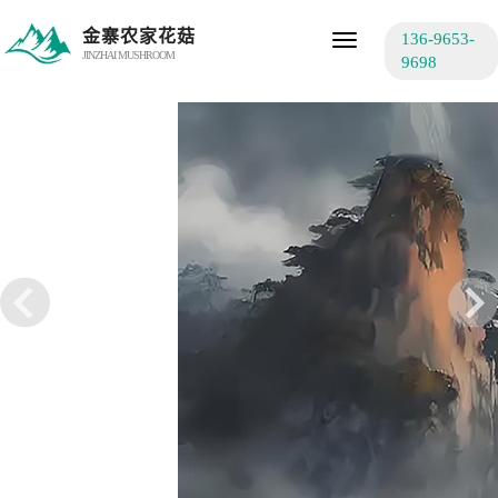
金寨农家花菇
136-9653-
Toggle
JINZHAI MUSHROOM
navigation
9698